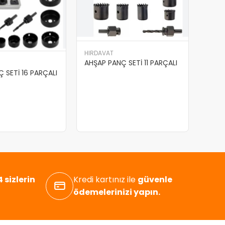
HIRDAVAT
AHŞAP PANÇ SETİ 11 PARÇALI
 SETİ 16 PARÇALI
 sizlerin
Kredi kartınız ile
güvenle
ödemelerinizi yapın.