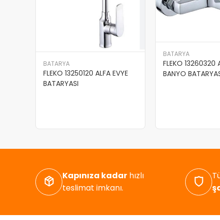
BATARYA
FLEKO 13260320 
BATARYA
FLEKO 13250120 ALFA EVYE
BANYO BATARYAS
BATARYASI
Kapınıza kadar
hızlı
Tü
teslimat imkanı.
ş