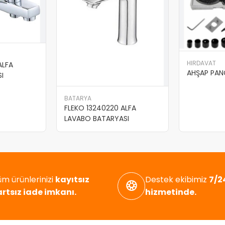
HIRDAVAT
ALFA
AHŞAP PANÇ
I
BATARYA
FLEKO 13240220 ALFA
LAVABO BATARYASI
m ürünlerinizi
kayıtsız
Destek ekibimiz
7/24
artsız iade imkanı.
hizmetinde.