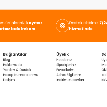
m ürünlerinizi
kayıtsız
Destek ekibimiz
7/24
artsız iade imkanı.
hizmetinde.
Bağlantılar
Üyelik
Sö
Blog
Hesabınız
Üye
Hakkımızda
Siparişleriniz
Mes
Yardım & Destek
Favorilerim
Giz
Hesap Numaralarımız
Adres Bilgilerim
İad
İletişim
İndirim Kuponları
KK