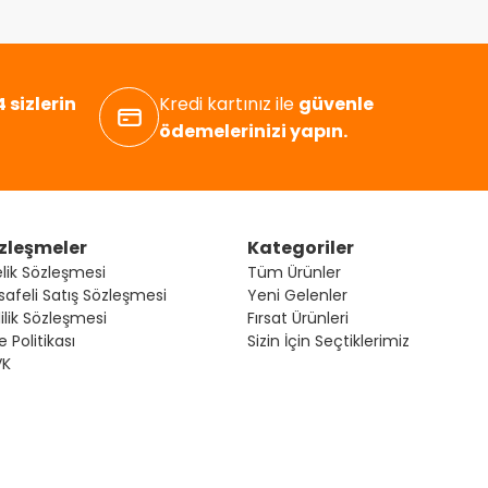
 sizlerin
Kredi kartınız ile
güvenle
ödemelerinizi yapın.
zleşmeler
Kategoriler
lik Sözleşmesi
Tüm Ürünler
afeli Satış Sözleşmesi
Yeni Gelenler
lilik Sözleşmesi
Fırsat Ürünleri
e Politikası
Sizin İçin Seçtiklerimiz
VK