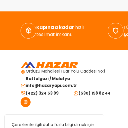
Kapınıza kadar
hızlı
Tü
teslimat imkanı.
ş
Orduzu Mahallesi Fuar Yolu Caddesi No:1
Battalgazi / Malatya
info@hazaryapi.com.tr
(422) 324 53 99
(530) 158 82 44
Çerezler ile ilgili daha fazla bilgi almak için