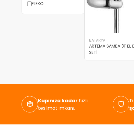
FLEKO
BATARYA
ARTEMA SAMBA 3F EL 
SETİ
Kapınıza kadar
hızlı
Tü
teslimat imkanı.
ş