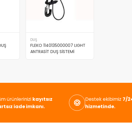
DUŞ
DUŞ
FLEKO 1140135000007 LIGHT
ANTRASİT DUŞ SİSTEMİ
m ürünlerinizi
kayıtsız
Destek ekibimiz
7/24
artsız iade imkanı.
hizmetinde.