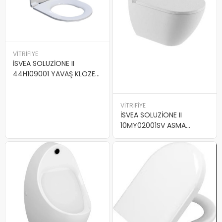
VİTRİFİYE
İSVEA SOLUZİONE II
44H109001 YAVAŞ KLOZET
KAPAĞI
VİTRİFİYE
İSVEA SOLUZİONE II
10MY02001SV ASMA
KLOZET