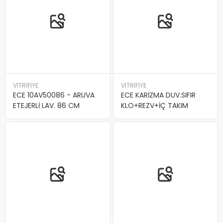
VİTRİFİYE
VİTRİFİYE
ECE 10AV50086 - ARUVA
ECE KARİZMA DUV.SIFIR
ETEJERLİ LAV. 86 CM
KLO+REZV+İÇ TAKIM